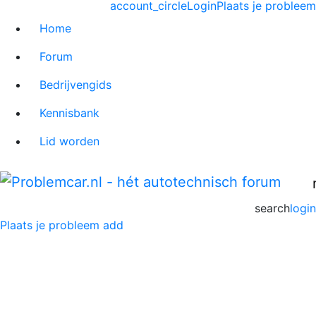
account_circle
Login
Plaats je probleem
Home
Forum
Bedrijvengids
Kennisbank
Lid worden
search
login
Plaats je probleem
add
Nissan INTERSTAR
107KW 35-408 H E4