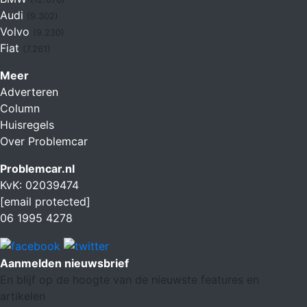
Audi
(9.302)
Volvo
(9.230)
Fiat
(7.261)
Meer
Adverteren
Column
Huisregels
Over Problemcar
Problemcar.nl
KvK: 02039474
[email protected]
06 1995 4278
Aanmelden nieuwsbrief
En blijf op de hoogte van de nieuwste features en
artikelen