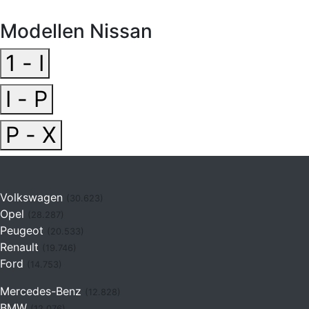
Modellen Nissan
1 - I
I - P
P - X
Volkswagen
(30.623)
Opel
(28.287)
Peugeot
(20.533)
Renault
(19.746)
Ford
(14.753)
Mercedes-Benz
(12.828)
BMW
(12.076)