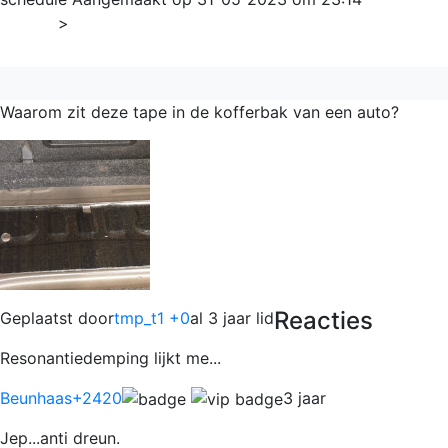
Home
>
Algemeen
Waarom zit deze tape in de kofferbak van een auto?
Reacties
Geplaatst door
tmp_t1 +0
al 3 jaar lid
Resonantiedemping lijkt me...
Beunhaas
+2420
3 jaar
Jep...anti dreun.