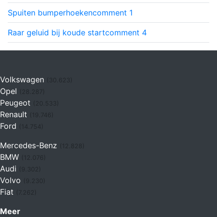
Spuiten bumperhoeken
comment
1
Raar geluid bij koude start
comment
4
Volkswagen
(30.623)
Opel
(28.287)
Peugeot
(20.533)
Renault
(19.746)
Ford
(14.754)
Mercedes-Benz
(12.828)
BMW
(12.076)
Audi
(9.302)
Volvo
(9.230)
Fiat
(7.262)
Meer