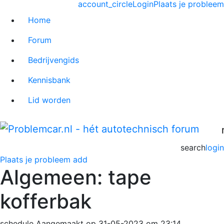
account_circle
Login
Plaats je probleem
Home
Forum
Bedrijvengids
Kennisbank
Lid worden
search
login
Plaats je probleem
add
Algemeen: tape
kofferbak
schedule
Aangemaakt op 31-05-2023 om 23:14