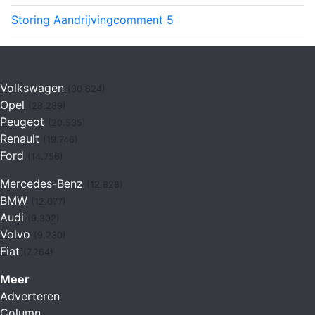
Storing Aandrijving
comment
5
Volkswagen
(30.624)
Opel
(28.289)
Peugeot
(20.535)
Renault
(19.746)
Ford
(14.756)
Mercedes-Benz
(12.828)
BMW
(12.077)
Audi
(9.302)
Volvo
(9.230)
Fiat
(7.264)
Meer
Adverteren
Column