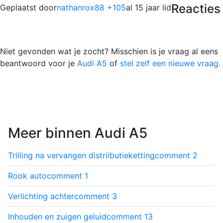
Reacties
Geplaatst door
nathanrox88 +105
al 15 jaar lid
Niet gevonden wat je zocht? Misschien is je vraag al eens
beantwoord voor je
Audi A5
of
stel zelf een nieuwe vraag.
Meer binnen Audi A5
Trilling na vervangen distriibutieketting
comment
2
Rook auto
comment
1
Verlichting achter
comment
3
Inhouden en zuigen geluid
comment
13