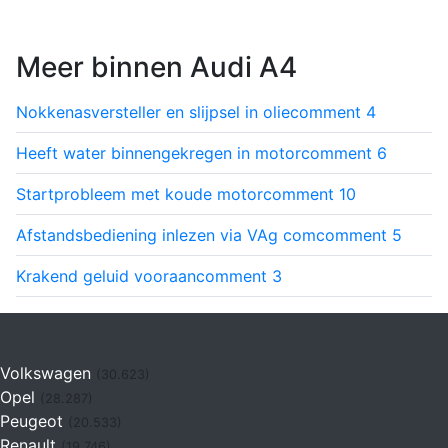
Meer binnen Audi A4
Nokkenasversteller en slijpsel in olie
comment
4
Heeft water binnengekregen in motor
comment
6
Startprobleem met koude motor
comment
10
Afstandsbediening inlezen via VAg com
comment
5
Krakend geluid vooraan
comment
3
Volkswagen
(30.623)
Opel
(28.287)
Peugeot
(20.533)
Renault
(19.746)