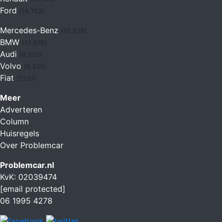
Ford
(14.753)
Mercedes-Benz
(12.828)
BMW
(12.076)
Audi
(9.302)
Volvo
(9.230)
Fiat
(7.261)
Meer
Adverteren
Column
Huisregels
Over Problemcar
Problemcar.nl
KvK: 02039474
[email protected]
06 1995 4278