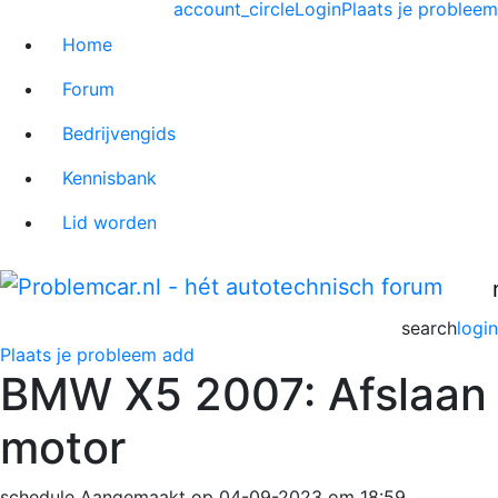
account_circle
Login
Plaats je probleem
Home
Forum
Bedrijvengids
Kennisbank
Lid worden
search
login
Plaats je probleem
add
BMW X5 2007: Afslaan
motor
schedule
Aangemaakt op 04-09-2023 om 18:59