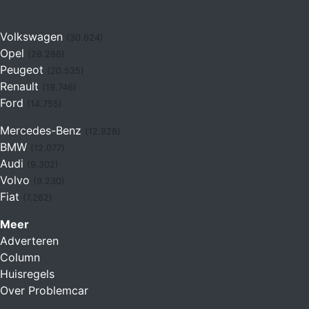
Volkswagen
(30.624)
Opel
(28.288)
Peugeot
(20.535)
Renault
(19.746)
Ford
(14.755)
Mercedes-Benz
(12.828)
BMW
(12.077)
Audi
(9.302)
Volvo
(9.230)
Fiat
(7.262)
Meer
Adverteren
Column
Huisregels
Over Problemcar