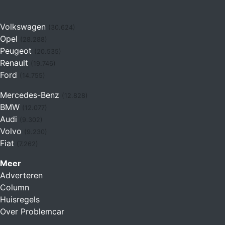
Volkswagen
(30.624)
Opel
(28.288)
Peugeot
(20.535)
Renault
(19.746)
Ford
(14.755)
Mercedes-Benz
(12.828)
BMW
(12.077)
Audi
(9.302)
Volvo
(9.230)
Fiat
(7.262)
Meer
Adverteren
Column
Huisregels
Over Problemcar