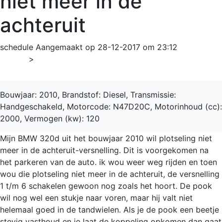
niet meer in de
achteruit
schedule
Aangemaakt op 28-12-2017 om 23:12
Home
>
3-serie
Bouwjaar: 2010, Brandstof: Diesel, Transmissie:
Handgeschakeld, Motorcode: N47D20C, Motorinhoud (cc):
2000, Vermogen (kw): 120
Mijn BMW 320d uit het bouwjaar 2010 wil plotseling niet
meer in de achteruit-versnelling. Dit is voorgekomen na
het parkeren van de auto. ik wou weer weg rijden en toen
wou die plotseling niet meer in de achteruit, de versnelling
1 t/m 6 schakelen gewoon nog zoals het hoort. De pook
wil nog wel een stukje naar voren, maar hij valt niet
helemaal goed in de tandwielen. Als je de pook een beetje
stevig vasthoud en je laat de koppeling opkomen dan gaat