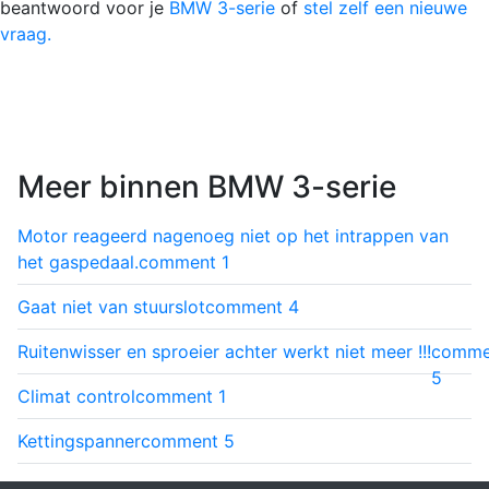
beantwoord voor je
BMW 3-serie
of
stel zelf een nieuwe
vraag.
Meer binnen BMW 3-serie
Motor reageerd nagenoeg niet op het intrappen van
het gaspedaal.
comment
1
Gaat niet van stuurslot
comment
4
Ruitenwisser en sproeier achter werkt niet meer !!!
comme
5
Climat control
comment
1
Kettingspanner
comment
5