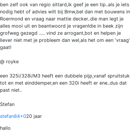
ben zelf ook van regio sittard,ik geef je een tip..als je iets
nodig hebt of advies wilt bij Bmw,bel dan met bouwens in
Roermond en vraag naar mattie decker..die man legt je
alles mooi uit en beantwoord je vragen!die in beek zijn
grofweg gezegd ..... vind ze arrogant,bot en helpen je
liever niet met je probleem dan wel,als het om een 'vraag'
gaat!
@ royke
een 325i/328i/M3 heeft een dubbele pijp,vanaf spruitstuk
tot en met einddemper,en een 320i heeft er ene..dus dat
past niet..
Stefan
stefan84
+0
20 jaar
hallo