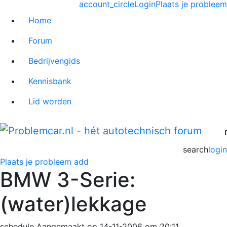
account_circle
Login
Plaats je probleem
Home
Forum
Bedrijvengids
Kennisbank
Lid worden
search
login
Plaats je probleem
add
BMW 3-Serie:
(water)lekkage
schedule
Aangemaakt op 14-11-2006 om 20:11