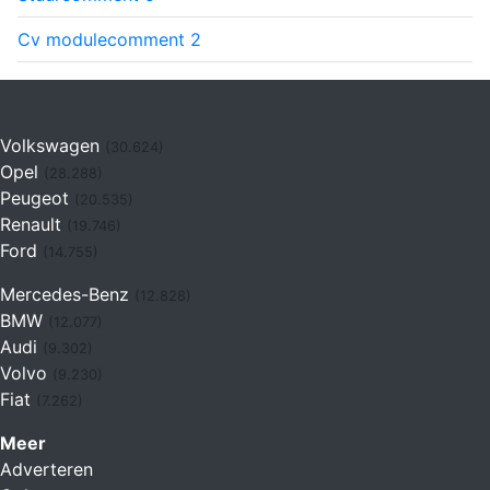
Cv module
comment
2
Volkswagen
(30.624)
Opel
(28.288)
Peugeot
(20.535)
Renault
(19.746)
Ford
(14.755)
Mercedes-Benz
(12.828)
BMW
(12.077)
Audi
(9.302)
Volvo
(9.230)
Fiat
(7.262)
Meer
Adverteren