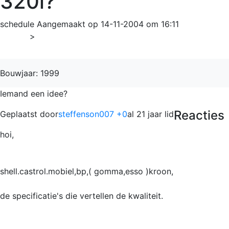
320i?
schedule
Aangemaakt op 14-11-2004 om 16:11
Home
>
3-serie
Bouwjaar: 1999
Iemand een idee?
Reacties
Geplaatst door
steffenson007 +0
al 21 jaar lid
hoi,
shell.castrol.mobiel,bp,( gomma,esso )kroon,
de specificatie's die vertellen de kwaliteit.