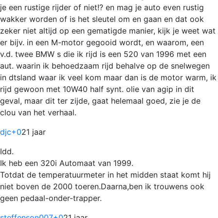
je een rustige rijder of niet!? en mag je auto even rustig
wakker worden of is het sleutel om en gaan en dat ook
zeker niet altijd op een gematigde manier, kijk je weet wat
er bijv. in een M-motor gegooid wordt, en waarom, een
v.d. twee BMW s die ik rijd is een 520 van 1996 met een
aut. waarin ik behoedzaam rijd behalve op de snelwegen
in dtsland waar ik veel kom maar dan is de motor warm, ik
rijd gewoon met 10W40 half synt. olie van agip in dit
geval, maar dit ter zijde, gaat helemaal goed, zie je de
clou van het verhaal.
djc
+0
21 jaar
Idd.
Ik heb een 320i Automaat van 1999.
Totdat de temperatuurmeter in het midden staat komt hij
niet boven de 2000 toeren.Daarna,ben ik trouwens ook
geen pedaal-onder-trapper.
steffenson007
+0
21 jaar