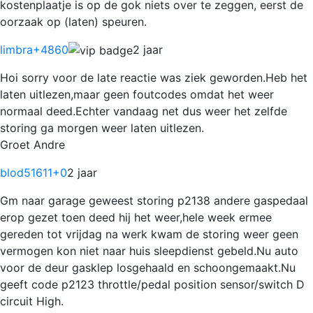
kostenplaatje is op de gok niets over te zeggen, eerst de
oorzaak op (laten) speuren.
limbra
+4860
2 jaar
Hoi sorry voor de late reactie was ziek geworden.Heb het
laten uitlezen,maar geen foutcodes omdat het weer
normaal deed.Echter vandaag net dus weer het zelfde
storing ga morgen weer laten uitlezen.
Groet Andre
blod51611
+0
2 jaar
Gm naar garage geweest storing p2138 andere gaspedaal
erop gezet toen deed hij het weer,hele week ermee
gereden tot vrijdag na werk kwam de storing weer geen
vermogen kon niet naar huis sleepdienst gebeld.Nu auto
voor de deur gasklep losgehaald en schoongemaakt.Nu
geeft code p2123 throttle/pedal position sensor/switch D
circuit High.