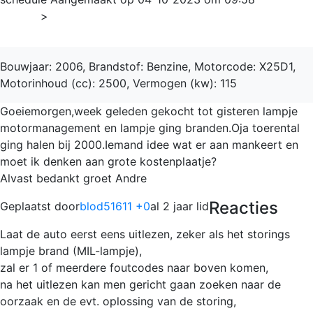
Home
>
Epica
Bouwjaar: 2006, Brandstof: Benzine, Motorcode: X25D1,
Motorinhoud (cc): 2500, Vermogen (kw): 115
Goeiemorgen,week geleden gekocht tot gisteren lampje
motormanagement en lampje ging branden.Oja toerental
ging halen bij 2000.Iemand idee wat er aan mankeert en
moet ik denken aan grote kostenplaatje?
Alvast bedankt groet Andre
Reacties
Geplaatst door
blod51611 +0
al 2 jaar lid
Laat de auto eerst eens uitlezen, zeker als het storings
lampje brand (MIL-lampje),
zal er 1 of meerdere foutcodes naar boven komen,
na het uitlezen kan men gericht gaan zoeken naar de
oorzaak en de evt. oplossing van de storing,