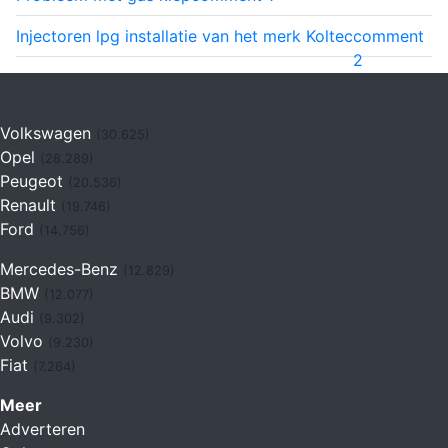
Injectoren lpg installatie van het merk Koltec
comment
2
Volkswagen
(30.625)
Opel
(28.289)
Peugeot
(20.536)
Renault
(19.746)
Ford
(14.756)
Mercedes-Benz
(12.829)
BMW
(12.077)
Audi
(9.302)
Volvo
(9.230)
Fiat
(7.264)
Meer
Adverteren