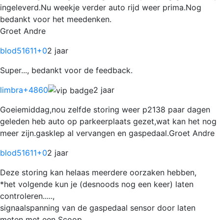
ingeleverd.Nu weekje verder auto rijd weer prima.Nog
bedankt voor het meedenken.
Groet Andre
blod51611
+0
2 jaar
Super..., bedankt voor de feedback.
limbra
+4860
2 jaar
Goeiemiddag,nou zelfde storing weer p2138 paar dagen
geleden heb auto op parkeerplaats gezet,wat kan het nog
meer zijn.gasklep al vervangen en gaspedaal.Groet Andre
blod51611
+0
2 jaar
Deze storing kan helaas meerdere oorzaken hebben,
*het volgende kun je (desnoods nog een keer) laten
controleren.....,
signaalspanning van de gaspedaal sensor door laten
meten met een Scoop,