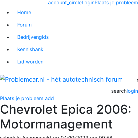
account_circle
Login
Plaats je probleem
Home
Forum
Bedrijvengids
Kennisbank
Lid worden
search
login
Plaats je probleem
add
Chevrolet Epica 2006:
Motormanagement
schedule
Aangemaakt op 04-10-2023 om 09:58