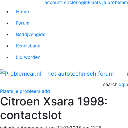
account_circle
Login
Plaats je probleem
Home
Forum
Bedrijvengids
Kennisbank
Lid worden
search
login
Plaats je probleem
add
Citroen Xsara 1998:
contactslot
schedule
Aangemaakt op 22-11-2025 om 11:28