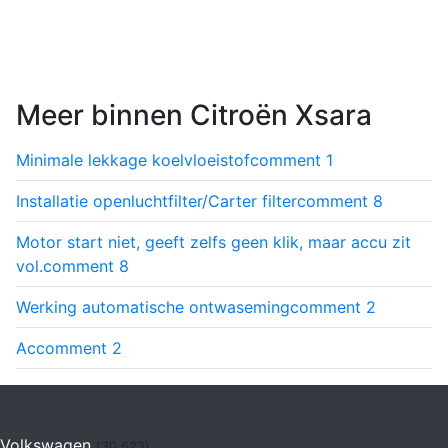
Meer binnen Citroën Xsara
Minimale lekkage koelvloeistof
comment
1
Installatie openluchtfilter/Carter filter
comment
8
Motor start niet, geeft zelfs geen klik, maar accu zit
vol.
comment
8
Werking automatische ontwaseming
comment
2
Ac
comment
2
Volkswagen
(30.623)