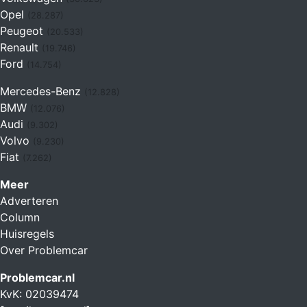
Opel
(28.287)
Peugeot
(20.533)
Renault
(19.746)
Ford
(14.754)
Mercedes-Benz
(12.828)
BMW
(12.076)
Audi
(9.302)
Volvo
(9.230)
Fiat
(7.262)
Meer
Adverteren
Column
Huisregels
Over Problemcar
Problemcar.nl
KvK: 02039474