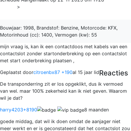
Home
>
Xsara
Bouwjaar: 1998, Brandstof: Benzine, Motorcode: KFX,
Motorinhoud (cc): 1400, Vermogen (kw): 55
mijn vraag is, kan ik een contactdoos met kabels van een
contactslot zonder startonderbreking op een contactslot
met start onderbreking plaatsen ,
Reacties
Geplaatst door
citroenbx87 +190
al 15 jaar lid
De transponderring zit er los opgeklikt, dus ik vermoed
van wel. maar 100% zekerheid kan ik niet geven. Waarom
wil je dat?
harry4203
+8190
8 maanden
goede middag, dat wil ik doen omdat de aanjager niet
meer werkt en er is geconstateerd dat het contactslot zou