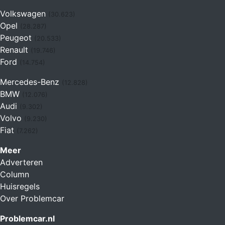
Volkswagen
(30.623)
Opel
(28.287)
Peugeot
(20.533)
Renault
(19.746)
Ford
(14.754)
Mercedes-Benz
(12.828)
BMW
(12.076)
Audi
(9.302)
Volvo
(9.230)
Fiat
(7.262)
Meer
Adverteren
Column
Huisregels
Over Problemcar
Problemcar.nl