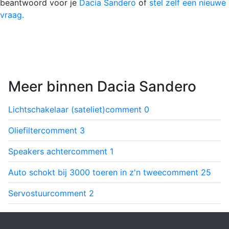
beantwoord voor je
Dacia Sandero
of
stel zelf een nieuwe
vraag.
Meer binnen Dacia Sandero
Lichtschakelaar (sateliet)
comment
0
Oliefilter
comment
3
Speakers achter
comment
1
Auto schokt bij 3000 toeren in z'n twee
comment
25
Servostuur
comment
2