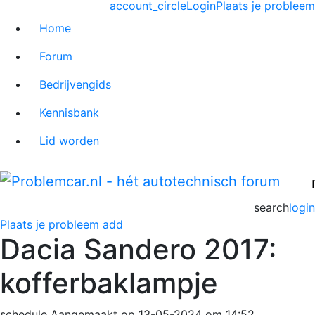
account_circle
Login
Plaats je probleem
Home
Forum
Bedrijvengids
Kennisbank
Lid worden
search
login
Plaats je probleem
add
Dacia Sandero 2017:
kofferbaklampje
schedule
Aangemaakt op 13-05-2024 om 14:52