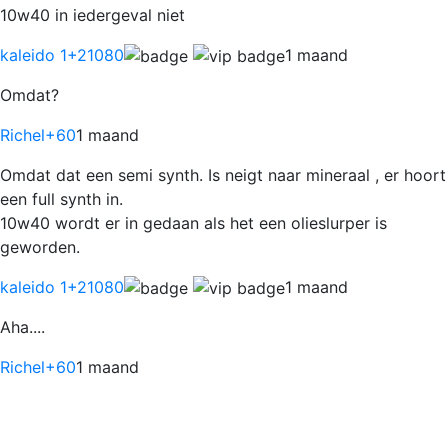
10w40 in iedergeval niet
kaleido 1
+21080
1 maand
Omdat?
Richel
+60
1 maand
Omdat dat een semi synth. Is neigt naar mineraal , er hoort
een full synth in.
10w40 wordt er in gedaan als het een olieslurper is
geworden.
kaleido 1
+21080
1 maand
Aha....
Richel
+60
1 maand