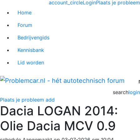
account_circle
Login
Plaats je probleem
Home
Forum
Bedrijvengids
Kennisbank
Lid worden
search
login
Plaats je probleem
add
Dacia LOGAN 2014:
Olie Dacia MCV 0.9
schedule
Aangemaakt op 03-07-2026 om 10:04