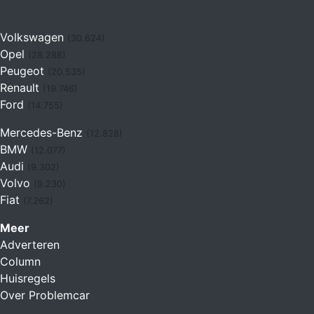
Volkswagen
(30.624)
Opel
(28.288)
Peugeot
(20.535)
Renault
(19.746)
Ford
(14.755)
Mercedes-Benz
(12.828)
BMW
(12.077)
Audi
(9.302)
Volvo
(9.230)
Fiat
(7.262)
Meer
Adverteren
Column
Huisregels
Over Problemcar