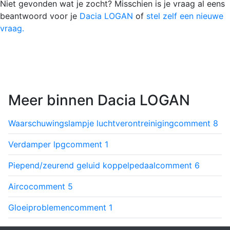
Niet gevonden wat je zocht? Misschien is je vraag al eens
beantwoord voor je
Dacia LOGAN
of
stel zelf een nieuwe
vraag.
Meer binnen Dacia LOGAN
Waarschuwingslampje luchtverontreiniging
comment
8
Verdamper lpg
comment
1
Piepend/zeurend geluid koppelpedaal
comment
6
Airco
comment
5
Gloeiproblemen
comment
1