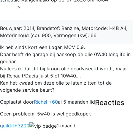
Home
>
LOGAN
Bouwjaar: 2014, Brandstof: Benzine, Motorcode: H4B A4,
Motorinhoud (cc): 900, Vermogen (kw): 66
Ik heb sinds kort een Logan MCV 0.9.
Daar heeft de garage bij aankoop de olie 0W40 longlife in
gedaan.
Nu lees ik dat dit bij kroon olie geadviseerd wordt, maar
bij Renault/Dacia juist 5 of 10W40....
Kan het kwaad om deze olie te laten zitten tot de
volgende service beurt?
Reacties
Geplaatst door
Richel +60
al 5 maanden lid
Geen probleem, 5w40 is wel goedkoper.
quikfit
+3200
1 maand