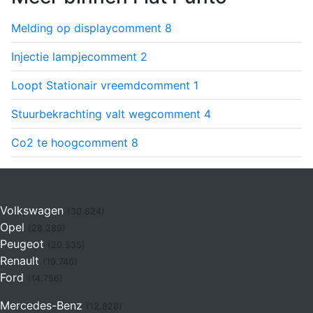
Melding op display
comment
8
Injectie lampje
comment
2
Loopt Stationair vreemd
comment
1
Stuurbekrachting valt weg
comment
4
Co2 te hoog
comment
8
Volkswagen
(30.624)
Opel
(28.289)
Peugeot
(20.535)
Renault
(19.746)
Ford
(14.756)
Mercedes-Benz
(12.828)