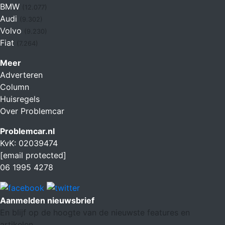
BMW
(12.077)
Audi
(9.302)
Volvo
(9.230)
Fiat
(7.264)
Meer
Adverteren
Column
Huisregels
Over Problemcar
Problemcar.nl
KvK: 02039474
[email protected]
06 1995 4278
Aanmelden nieuwsbrief
En blijf op de hoogte van de nieuwste features en
artikelen