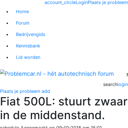
account_circle
Login
Plaats je probleem
Home
Forum
Bedrijvengids
Kennisbank
Lid worden
search
login
Plaats je probleem
add
Fiat 500L: stuurt zwaar
in de middenstand.
schedule
Aangemaakt op 09-01-2018 om 15:01