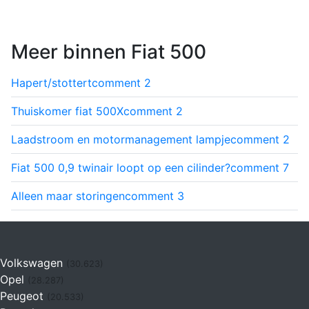
Meer binnen Fiat 500
Hapert/stottert
comment
2
Thuiskomer fiat 500X
comment
2
Laadstroom en motormanagement lampje
comment
2
Fiat 500 0,9 twinair loopt op een cilinder?
comment
7
Alleen maar storingen
comment
3
Volkswagen
(30.623)
Opel
(28.287)
Peugeot
(20.533)