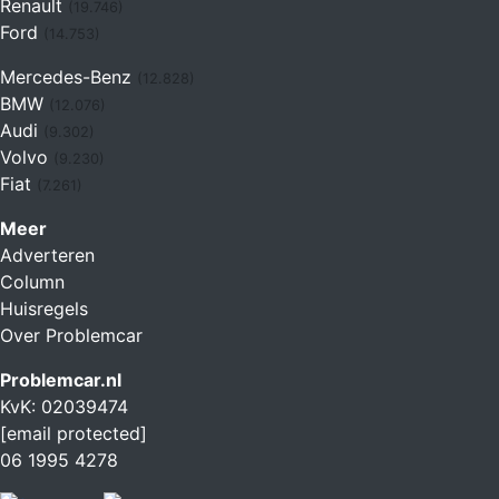
Renault
(19.746)
Ford
(14.753)
Mercedes-Benz
(12.828)
BMW
(12.076)
Audi
(9.302)
Volvo
(9.230)
Fiat
(7.261)
Meer
Adverteren
Column
Huisregels
Over Problemcar
Problemcar.nl
KvK: 02039474
[email protected]
06 1995 4278