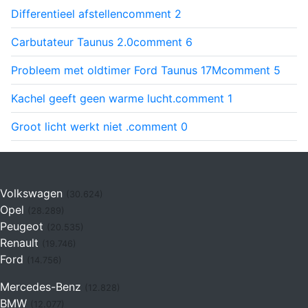
Differentieel afstellen
comment
2
Carbutateur Taunus 2.0
comment
6
Probleem met oldtimer Ford Taunus 17M
comment
5
Kachel geeft geen warme lucht.
comment
1
Groot licht werkt niet .
comment
0
Volkswagen
(30.624)
Opel
(28.289)
Peugeot
(20.535)
Renault
(19.746)
Ford
(14.756)
Mercedes-Benz
(12.828)
BMW
(12.077)