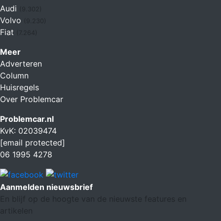
Audi
(9.302)
Volvo
(9.230)
Fiat
(7.264)
Meer
Adverteren
Column
Huisregels
Over Problemcar
Problemcar.nl
KvK: 02039474
[email protected]
06 1995 4278
Aanmelden nieuwsbrief
En blijf op de hoogte van de nieuwste features en
artikelen