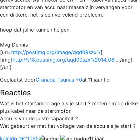
startmotor en van accu naar massa zijn vervangen voor
een dikkere. het is een vervelend probleem.
hoop dat jullie kunnen helpen.
Mvg Dennis
[url=
http://postimg.org/image/qqd09szx1/
]
[img]
http://s18.postimg.org/qqd09szx1/2014_08...
[/img]
[/url]
Geplaatst door
Granada-Taunus +0
al 11 jaar lid
Reacties
Wat is het startamperage als je start ? meten om de dikke
plus kabel naar de startmotor.
Accu is van de juiste capaciteit ?
Wat gebeurt er met het voltage van de accu als je start ?
kaleido 1
+21095
11 jaar