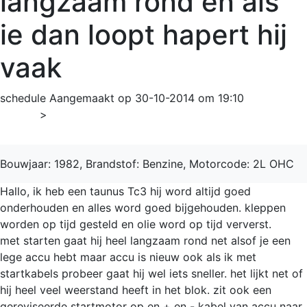
langzaam rond en als
ie dan loopt hapert hij
vaak
schedule
Aangemaakt op 30-10-2014 om 19:10
Home
>
Taunus
Bouwjaar: 1982, Brandstof: Benzine, Motorcode: 2L OHC
Hallo, ik heb een taunus Tc3 hij word altijd goed
onderhouden en alles word goed bijgehouden. kleppen
worden op tijd gesteld en olie word op tijd ververst.
met starten gaat hij heel langzaam rond net alsof je een
lege accu hebt maar accu is nieuw ook als ik met
startkabels probeer gaat hij wel iets sneller. het lijkt net of
hij heel veel weerstand heeft in het blok. zit ook een
gereviseerde startmotor op en + en - kabel van accu naar