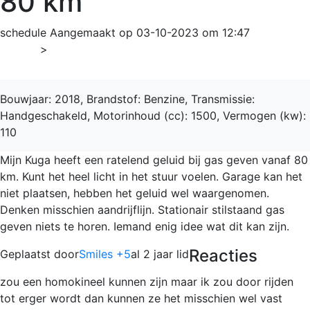
80 km
schedule
Aangemaakt op 03-10-2023 om 12:47
Home
>
Kuga
Bouwjaar: 2018, Brandstof: Benzine, Transmissie:
Handgeschakeld, Motorinhoud (cc): 1500, Vermogen (kw):
110
Mijn Kuga heeft een ratelend geluid bij gas geven vanaf 80
km. Kunt het heel licht in het stuur voelen. Garage kan het
niet plaatsen, hebben het geluid wel waargenomen.
Denken misschien aandrijflijn. Stationair stilstaand gas
geven niets te horen. Iemand enig idee wat dit kan zijn.
Reacties
Geplaatst door
Smiles +5
al 2 jaar lid
zou een homokineel kunnen zijn maar ik zou door rijden
tot erger wordt dan kunnen ze het misschien wel vast