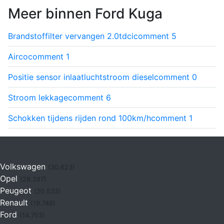
Meer binnen Ford Kuga
Brandstoffilter vervangen 2.0tdci
comment
5
Airco
comment
1
Positie sensor inlaatluchtstroom diesel
comment
0
Stroom lekkage
comment
6
Schokken tijdens rijden rond 100km/h
comment
1
Volkswagen
(30.623)
Opel
(28.287)
Peugeot
(20.533)
Renault
(19.746)
Ford
(14.753)