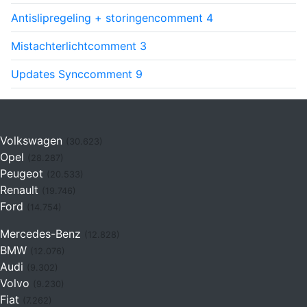
Antislipregeling + storingen
comment
4
Mistachterlicht
comment
3
Updates Sync
comment
9
Volkswagen
(30.623)
Opel
(28.287)
Peugeot
(20.533)
Renault
(19.746)
Ford
(14.754)
Mercedes-Benz
(12.828)
BMW
(12.076)
Audi
(9.302)
Volvo
(9.230)
Fiat
(7.262)