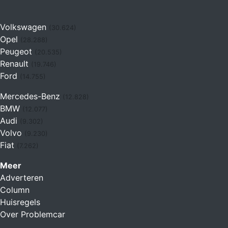
Volkswagen
(30.624)
Opel
(28.288)
Peugeot
(20.535)
Renault
(19.746)
Ford
(14.755)
Mercedes-Benz
(12.828)
BMW
(12.077)
Audi
(9.302)
Volvo
(9.230)
Fiat
(7.262)
Meer
Adverteren
Column
Huisregels
Over Problemcar