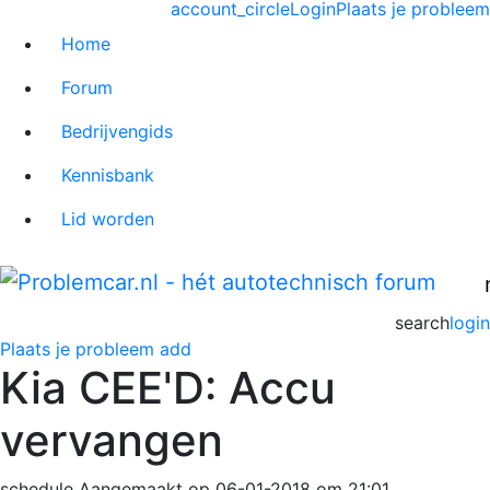
account_circle
Login
Plaats je probleem
Home
Forum
Bedrijvengids
Kennisbank
Lid worden
search
login
Plaats je probleem
add
Kia CEE'D: Accu
vervangen
schedule
Aangemaakt op 06-01-2018 om 21:01