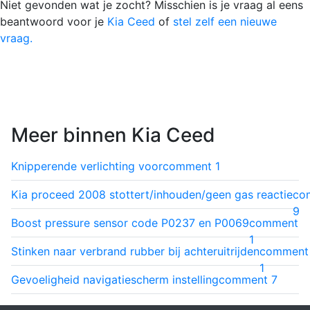
Niet gevonden wat je zocht? Misschien is je vraag al eens
beantwoord voor je
Kia Ceed
of
stel zelf een nieuwe
vraag.
Meer binnen Kia Ceed
Knipperende verlichting voor
comment
1
Kia proceed 2008 stottert/inhouden/geen gas reactie
co
9
Boost pressure sensor code P0237 en P0069
comment
1
Stinken naar verbrand rubber bij achteruitrijden
comment
1
Gevoeligheid navigatiescherm instelling
comment
7