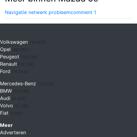
Navigatie netwerk probleem
comment
1
Volkswagen
(30.623)
Opel
(28.287)
Peugeot
(20.533)
Renault
(19.746)
Ford
(14.754)
Mercedes-Benz
(12.828)
BMW
(12.076)
Audi
(9.302)
Volvo
(9.230)
Fiat
(7.262)
Meer
Adverteren