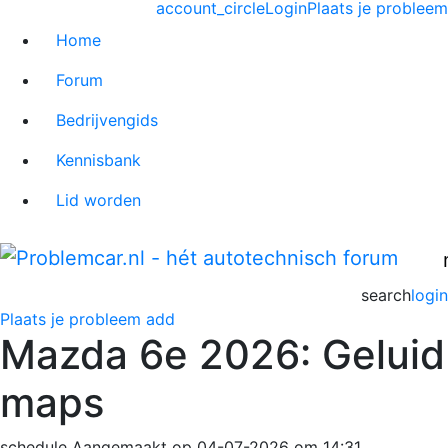
account_circle
Login
Plaats je probleem
Home
Forum
Bedrijvengids
Kennisbank
Lid worden
search
login
Plaats je probleem
add
Mazda 6e 2026: Geluid
maps
schedule
Aangemaakt op 04-07-2026 om 14:31