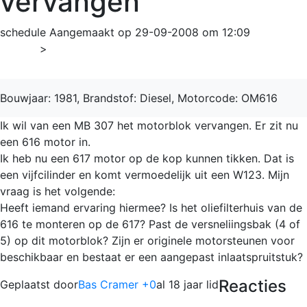
vervangen
schedule
Aangemaakt op 29-09-2008 om 12:09
Home
>
307
Bouwjaar: 1981, Brandstof: Diesel, Motorcode: OM616
Ik wil van een MB 307 het motorblok vervangen. Er zit nu
een 616 motor in.
Ik heb nu een 617 motor op de kop kunnen tikken. Dat is
een vijfcilinder en komt vermoedelijk uit een W123. Mijn
vraag is het volgende:
Heeft iemand ervaring hiermee? Is het oliefilterhuis van de
616 te monteren op de 617? Past de versneliingsbak (4 of
5) op dit motorblok? Zijn er originele motorsteunen voor
beschikbaar en bestaat er een aangepast inlaatspruitstuk?
Reacties
Geplaatst door
Bas Cramer +0
al 18 jaar lid