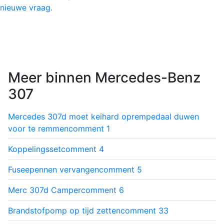
nieuwe vraag.
Meer binnen Mercedes-Benz
307
Mercedes 307d moet keihard oprempedaal duwen
voor te remmen
comment
1
Koppelingsset
comment
4
Fuseepennen vervangen
comment
5
Merc 307d Camper
comment
6
Brandstofpomp op tijd zetten
comment
33