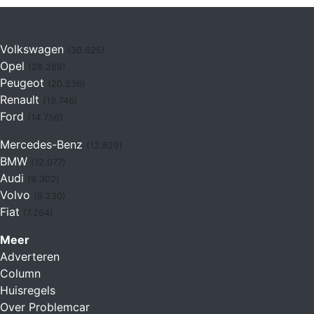
Volkswagen
(30.625)
Opel
(28.289)
Peugeot
(20.536)
Renault
(19.746)
Ford
(14.756)
Mercedes-Benz
(12.829)
BMW
(12.077)
Audi
(9.302)
Volvo
(9.230)
Fiat
(7.264)
Meer
Adverteren
Column
Huisregels
Over Problemcar