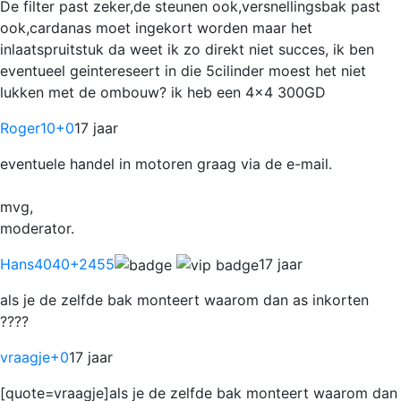
De filter past zeker,de steunen ook,versnellingsbak past
ook,cardanas moet ingekort worden maar het
inlaatspruitstuk da weet ik zo direkt niet succes, ik ben
eventueel geintereseert in die 5cilinder moest het niet
lukken met de ombouw? ik heb een 4x4 300GD
Roger10
+0
17 jaar
eventuele handel in motoren graag via de e-mail.
mvg,
moderator.
Hans4040
+2455
17 jaar
als je de zelfde bak monteert waarom dan as inkorten
????
vraagje
+0
17 jaar
[quote=vraagje]als je de zelfde bak monteert waarom dan