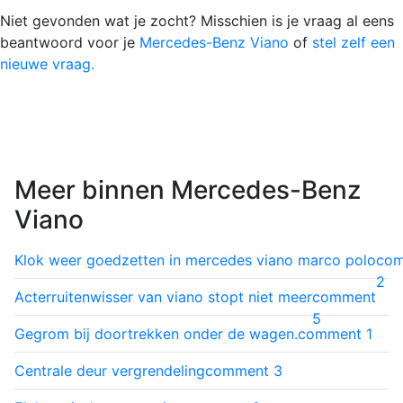
Niet gevonden wat je zocht? Misschien is je vraag al eens
beantwoord voor je
Mercedes-Benz Viano
of
stel zelf een
nieuwe vraag.
Meer binnen Mercedes-Benz
Viano
Klok weer goedzetten in mercedes viano marco polo
co
2
Acterruitenwisser van viano stopt niet meer
comment
5
Gegrom bij doortrekken onder de wagen.
comment
1
Centrale deur vergrendeling
comment
3