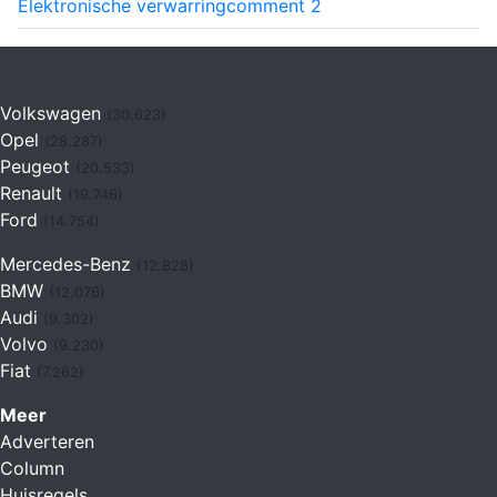
Elektronische verwarring
comment
2
Volkswagen
(30.623)
Opel
(28.287)
Peugeot
(20.533)
Renault
(19.746)
Ford
(14.754)
Mercedes-Benz
(12.828)
BMW
(12.076)
Audi
(9.302)
Volvo
(9.230)
Fiat
(7.262)
Meer
Adverteren
Column
Huisregels