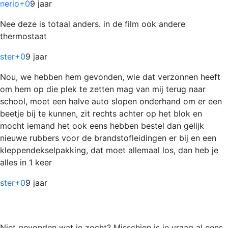
nerio
+0
9 jaar
Nee deze is totaal anders. in de film ook andere
thermostaat
ster
+0
9 jaar
Nou, we hebben hem gevonden, wie dat verzonnen heeft
om hem op die plek te zetten mag van mij terug naar
school, moet een halve auto slopen onderhand om er een
beetje bij te kunnen, zit rechts achter op het blok en
mocht iemand het ook eens hebben bestel dan gelijk
nieuwe rubbers voor de brandstofleidingen er bij en een
kleppendekselpakking, dat moet allemaal los, dan heb je
alles in 1 keer
ster
+0
9 jaar
Niet gevonden wat je zocht? Misschien is je vraag al eens