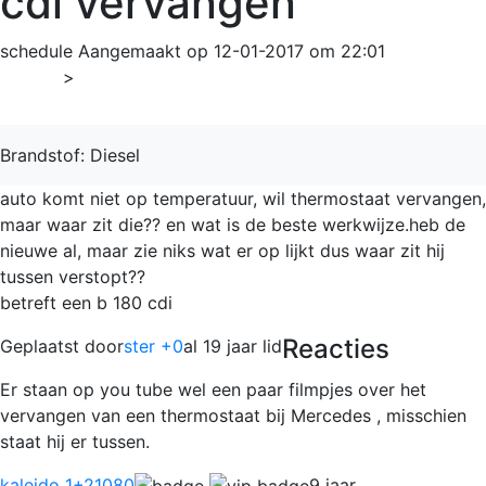
cdi vervangen
schedule
Aangemaakt op 12-01-2017 om 22:01
Home
>
B-Klasse
Brandstof: Diesel
auto komt niet op temperatuur, wil thermostaat vervangen,
maar waar zit die?? en wat is de beste werkwijze.heb de
nieuwe al, maar zie niks wat er op lijkt dus waar zit hij
tussen verstopt??
betreft een b 180 cdi
Reacties
Geplaatst door
ster +0
al 19 jaar lid
Er staan op you tube wel een paar filmpjes over het
vervangen van een thermostaat bij Mercedes , misschien
staat hij er tussen.
kaleido 1
+21080
9 jaar