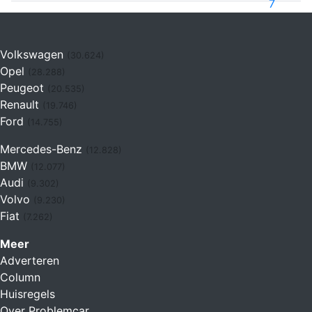
7
Volkswagen
(30.624)
Opel
(28.288)
Peugeot
(20.535)
Renault
(19.746)
Ford
(14.755)
Mercedes-Benz
(12.828)
BMW
(12.077)
Audi
(9.302)
Volvo
(9.230)
Fiat
(7.262)
Meer
Adverteren
Column
Huisregels
Over Problemcar