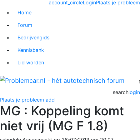
account_circle
Login
Plaats je probleem
Home
Forum
Bedrijvengids
Kennisbank
Lid worden
search
login
Plaats je probleem
add
MG : Koppeling komt
niet vrij (MG F 1.8)
schedule
Aangemaakt op 26-07-2013 om 20:07