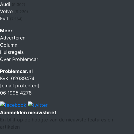
Audi
(9.302)
Volvo
(9.230)
Fiat
(7.264)
Meer
Adverteren
Column
Huisregels
Over Problemcar
Problemcar.nl
KvK: 02039474
[email protected]
06 1995 4278
Aanmelden nieuwsbrief
En blijf op de hoogte van de nieuwste features en
artikelen