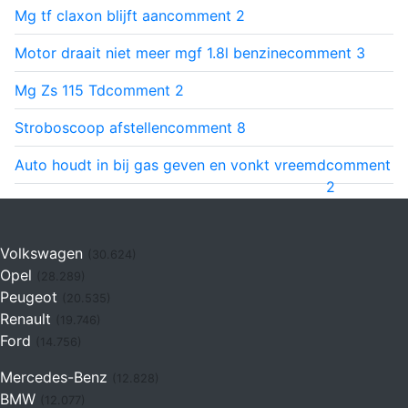
Mg tf claxon blijft aan
comment
2
Motor draait niet meer mgf 1.8l benzine
comment
3
Mg Zs 115 Td
comment
2
Stroboscoop afstellen
comment
8
Auto houdt in bij gas geven en vonkt vreemd
comment
2
Volkswagen
(30.624)
Opel
(28.289)
Peugeot
(20.535)
Renault
(19.746)
Ford
(14.756)
Mercedes-Benz
(12.828)
BMW
(12.077)