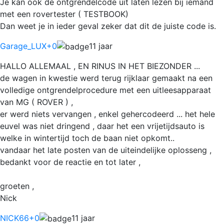
Je kan ook de ontgrendelcode uit laten lezen bij iemand
met een rovertester ( TESTBOOK)
Dan weet je in ieder geval zeker dat dit de juiste code is.
Garage_LUX
+0
11 jaar
HALLO ALLEMAAL , EN RINUS IN HET BIEZONDER ...
de wagen in kwestie werd terug rijklaar gemaakt na een
volledige ontgrendelprocedure met een uitleesapparaat
van MG ( ROVER ) ,
er werd niets vervangen , enkel gehercodeerd ... het hele
euvel was niet dringend , daar het een vrijetijdsauto is
welke in wintertijd toch de baan niet opkomt..
vandaar het late posten van de uiteindelijke oplosseng ,
bedankt voor de reactie en tot later ,
groeten ,
Nick
NICK66
+0
11 jaar