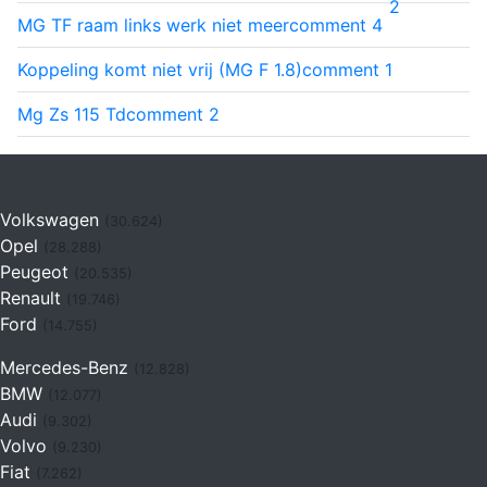
2
MG TF raam links werk niet meer
comment
4
Koppeling komt niet vrij (MG F 1.8)
comment
1
Mg Zs 115 Td
comment
2
Volkswagen
(30.624)
Opel
(28.288)
Peugeot
(20.535)
Renault
(19.746)
Ford
(14.755)
Mercedes-Benz
(12.828)
BMW
(12.077)
Audi
(9.302)
Volvo
(9.230)
Fiat
(7.262)