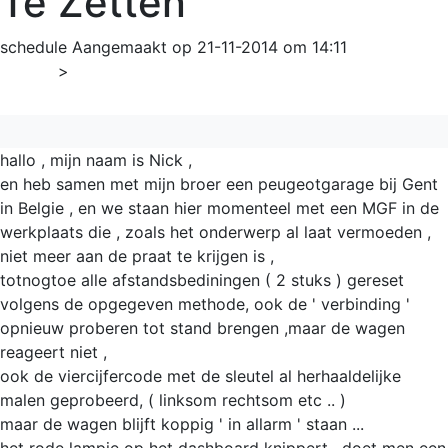
Te Zetten
schedule
Aangemaakt op 21-11-2014 om 14:11
Home
>
Overig
hallo , mijn naam is Nick ,
en heb samen met mijn broer een peugeotgarage bij Gent
in Belgie , en we staan hier momenteel met een MGF in de
werkplaats die , zoals het onderwerp al laat vermoeden ,
niet meer aan de praat te krijgen is ,
totnogtoe alle afstandsbediningen ( 2 stuks ) gereset
volgens de opgegeven methode, ook de ' verbinding '
opnieuw proberen tot stand brengen ,maar de wagen
reageert niet ,
ook de viercijfercode met de sleutel al herhaaldelijke
malen geprobeerd, ( linksom rechtsom etc .. )
maar de wagen blijft koppig ' in allarm ' staan ...
het rode lampje op het dashboard knippert , doet men een