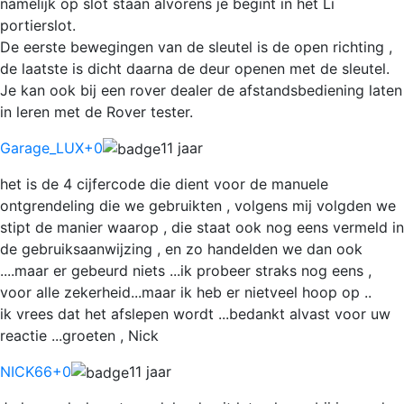
namelijk op slot staan alvorens je begint in het Li
portierslot.
De eerste bewegingen van de sleutel is de open richting ,
de laatste is dicht daarna de deur openen met de sleutel.
Je kan ook bij een rover dealer de afstandsbediening laten
in leren met de Rover tester.
Garage_LUX
+0
11 jaar
het is de 4 cijfercode die dient voor de manuele
ontgrendeling die we gebruikten , volgens mij volgden we
stipt de manier waarop , die staat ook nog eens vermeld in
de gebruiksaanwijzing , en zo handelden we dan ook
....maar er gebeurd niets ...ik probeer straks nog eens ,
voor alle zekerheid...maar ik heb er nietveel hoop op ..
ik vrees dat het afslepen wordt ...bedankt alvast voor uw
reactie ...groeten , Nick
NICK66
+0
11 jaar