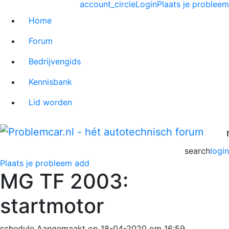
account_circle
Login
Plaats je probleem
Home
Forum
Bedrijvengids
Kennisbank
Lid worden
search
login
Plaats je probleem
add
MG TF 2003:
startmotor
schedule
Aangemaakt op 18-04-2020 om 16:59