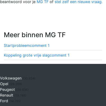
beantwoord voor je
MG TF
of
stel zelf een nieuwe vraag.
Meer binnen MG TF
Startprobleem
comment
1
Koppeling grote vrije slag
comment
1
Volkswagen
(30.624)
Opel
(28.288)
Peugeot
(20.535)
Renault
(19.746)
Ford
(14.755)