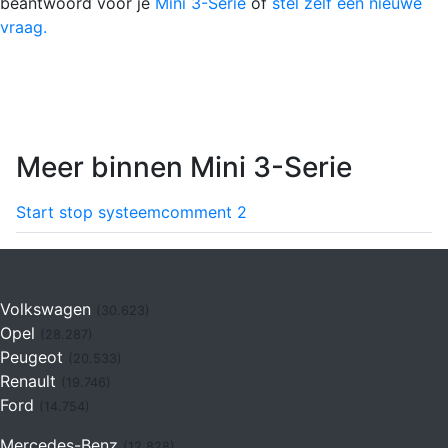
beantwoord voor je
Mini 3-Serie
of
stel zelf een nieuwe
vraag.
Meer binnen Mini 3-Serie
Start stop systeem
comment
2
Volkswagen
(30.623)
Opel
(28.287)
Peugeot
(20.533)
Renault
(19.746)
Ford
(14.754)
Mercedes-Benz
(12.828)