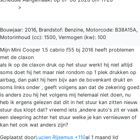
Home
>
3-Serie
Bouwjaar: 2016, Brandstof: Benzine, Motorcode: B38A15A,
Motorinhoud (cc): 1500, Vermogen (kw): 100
Mijn Mini Cooper 1.5 cabrio f55 bj 2016 heeft problemen
met de claxon
als ik op de claxon druk op het stuur werkt hij niet altijd
soms doet hij het maar niet rondom op 1 plek drukken op
airbag, dan pakt hij hem bijv aan de bovenkant drukt en
soms links onder , geeft volgens aan dat de zekering goed
is anders zou hij het volgens mij helemaal niet doen, nu
heb ik ergens gelezen dat dit in het stuur kan zitten nieuw
stuur dus klopt dat? vreemd iets ,andere auto's zit er vaak
een sleepring achter het stuur welke je kan vernieuwen of
kan het ook wat anders zijn?
Geplaatst door
Lucien Rijsemus +110
al 1 maand lid