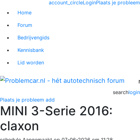
account_circle
Login
Plaats je probleem
Home
Forum
Bedrijvengids
Kennisbank
Lid worden
search
login
Plaats je probleem
add
MINI 3-Serie 2016:
claxon
schedule
Aangemaakt op 07-06-2026 om 11:28