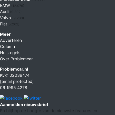
BMW
(12.076)
Audi
(9.302)
Volvo
(9.230)
Fiat
(7.262)
Meer
Adverteren
Column
Huisregels
Over Problemcar
Problemcar.nl
KvK: 02039474
[email protected]
06 1995 4278
Aanmelden nieuwsbrief
En blijf op de hoogte van de nieuwste features en