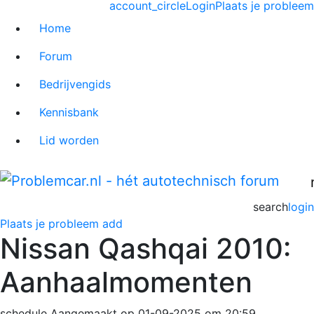
account_circle
Login
Plaats je probleem
Home
Forum
Bedrijvengids
Kennisbank
Lid worden
search
login
Plaats je probleem
add
Nissan Qashqai 2010:
Aanhaalmomenten
schedule
Aangemaakt op 01-09-2025 om 20:59