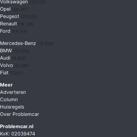
Volkswagen
(30.623)
Opel
(28.287)
Peugeot
(20.533)
Renault
(19.746)
Ford
(14.754)
Mercedes-Benz
(12.828)
BMW
(12.076)
Audi
(9.302)
Volvo
(9.230)
Fiat
(7.262)
Meer
Adverteren
Column
Huisregels
Over Problemcar
Problemcar.nl
KvK: 02039474