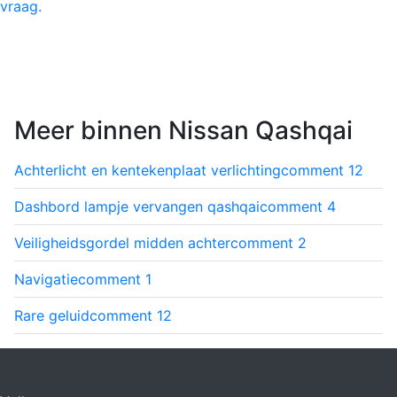
vraag.
Meer binnen Nissan Qashqai
Achterlicht en kentekenplaat verlichting
comment
12
Dashbord lampje vervangen qashqai
comment
4
Veiligheidsgordel midden achter
comment
2
Navigatie
comment
1
Rare geluid
comment
12