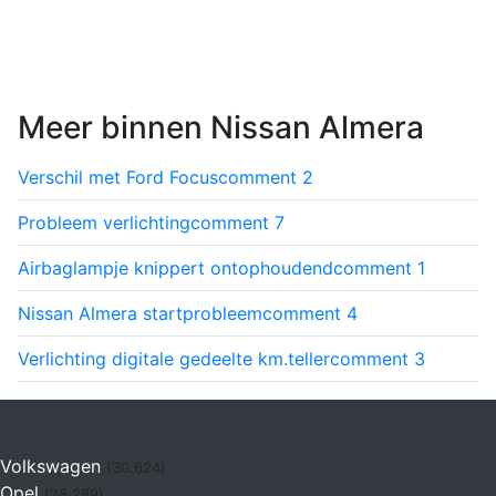
Meer binnen Nissan Almera
Verschil met Ford Focus
comment
2
Probleem verlichting
comment
7
Airbaglampje knippert ontophoudend
comment
1
Nissan Almera startprobleem
comment
4
Verlichting digitale gedeelte km.teller
comment
3
Volkswagen
(30.624)
Opel
(28.289)