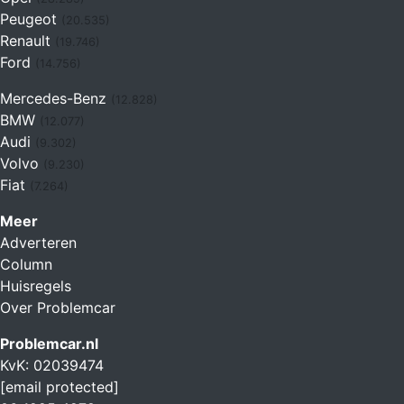
Peugeot
(20.535)
Renault
(19.746)
Ford
(14.756)
Mercedes-Benz
(12.828)
BMW
(12.077)
Audi
(9.302)
Volvo
(9.230)
Fiat
(7.264)
Meer
Adverteren
Column
Huisregels
Over Problemcar
Problemcar.nl
KvK: 02039474
[email protected]