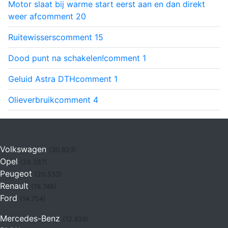
Motor slaat bij warme start eerst aan en dan direkt
weer af
comment
20
Ruitewissers
comment
15
Dood punt na schakelen!
comment
1
Geluid Astra DTH
comment
1
Olieverbruik
comment
4
Volkswagen
(30.623)
Opel
(28.287)
Peugeot
(20.533)
Renault
(19.746)
Ford
(14.754)
Mercedes-Benz
(12.828)