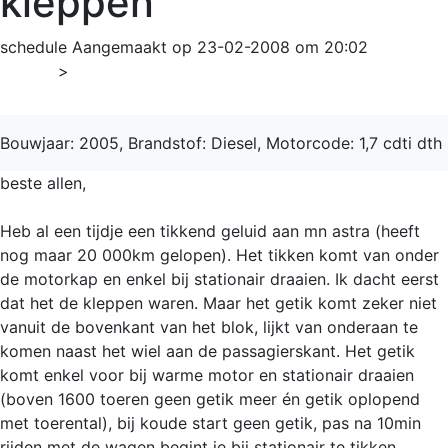
kleppen
schedule
Aangemaakt op 23-02-2008 om 20:02
Home
>
Astra
Bouwjaar: 2005, Brandstof: Diesel, Motorcode: 1,7 cdti dth
beste allen,
Heb al een tijdje een tikkend geluid aan mn astra (heeft
nog maar 20 000km gelopen). Het tikken komt van onder
de motorkap en enkel bij stationair draaien. Ik dacht eerst
dat het de kleppen waren. Maar het getik komt zeker niet
vanuit de bovenkant van het blok, lijkt van onderaan te
komen naast het wiel aan de passagierskant. Het getik
komt enkel voor bij warme motor en stationair draaien
(boven 1600 toeren geen getik meer én getik oplopend
met toerental), bij koude start geen getik, pas na 10min
rijden met de wagen begint ie bij stationair te tikken.