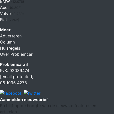
BMW
(12.076)
Audi
(9.302)
Volvo
(9.230)
Fiat
(7.262)
Meer
Adverteren
Column
Huisregels
Over Problemcar
Problemcar.nl
KvK: 02039474
[email protected]
06 1995 4278
Aanmelden nieuwsbrief
En blijf op de hoogte van de nieuwste features en
artikelen