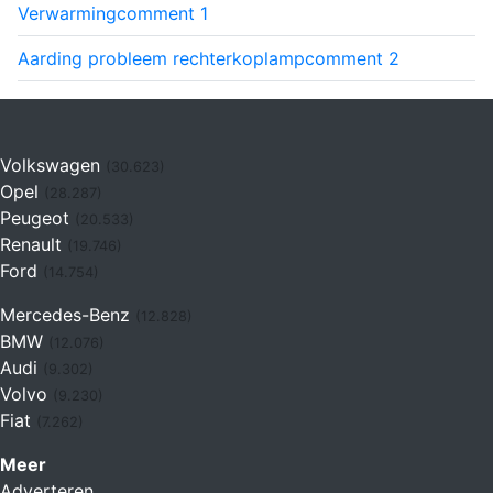
Verwarming
comment
1
Aarding probleem rechterkoplamp
comment
2
Volkswagen
(30.623)
Opel
(28.287)
Peugeot
(20.533)
Renault
(19.746)
Ford
(14.754)
Mercedes-Benz
(12.828)
BMW
(12.076)
Audi
(9.302)
Volvo
(9.230)
Fiat
(7.262)
Meer
Adverteren