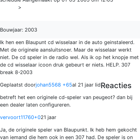
Home
>
307
Bouwjaar: 2003
Ik hen een Blaupunt cd wisselaar in de auto geinstaleerd.
Met de originele aansluitsnoer. Maar de wisselaar werkt
niet. De cd speler in de radio wel. Als ik op het knopje met
de cd wisselaar icoon druk gebeurt er niets. HELP. 307
break 8-2003
Reacties
Geplaatst door
johan5568 +65
al 21 jaar lid
betreft het een originele cd-speler van peugeot? dan bij
een dealer laten configureren.
vervoort11760
+0
21 jaar
Ja, de originele speler van Blaupunkt. Ik heb hem gekocht
van iemand die hem ook in een 307 had. De speler is on