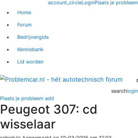
account_circle
Login
Plaats je probleem
Home
Forum
Bedrijvengids
Kennisbank
Lid worden
search
login
Plaats je probleem
add
Peugeot 307: cd
wisselaar
schedule
Aangemaakt op 01-03-2005 om 12:03