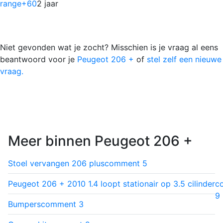
range
+60
2 jaar
Niet gevonden wat je zocht? Misschien is je vraag al eens
beantwoord voor je
Peugeot 206 +
of
stel zelf een nieuwe
vraag.
Meer binnen Peugeot 206 +
Stoel vervangen 206 plus
comment
5
Peugeot 206 + 2010 1.4 loopt stationair op 3.5 cilinder
c
9
Bumpers
comment
3