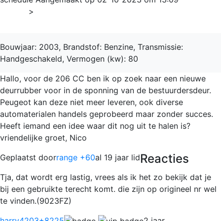
Home
>
206 +
Bouwjaar: 2003, Brandstof: Benzine, Transmissie:
Handgeschakeld, Vermogen (kw): 80
Hallo, voor de 206 CC ben ik op zoek naar een nieuwe
deurrubber voor in de sponning van de bestuurdersdeur.
Peugeot kan deze niet meer leveren, ook diverse
automaterialen handels geprobeerd maar zonder succes.
Heeft iemand een idee waar dit nog uit te halen is?
vriendelijke groet, Nico
Reacties
Geplaatst door
range +60
al 19 jaar lid
Tja, dat wordt erg lastig, vrees als ik het zo bekijk dat je
bij een gebruikte terecht komt. die zijn op origineel nr wel
te vinden.(9023FZ)
harry4203
+8225
2 jaar