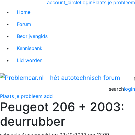
account_circle
Login
Plaats je probleem
Home
Forum
Bedrijvengids
Kennisbank
Lid worden
search
login
Plaats je probleem
add
Peugeot 206 + 2003:
deurrubber
schedule
Aangemaakt op 02-10-2023 om 13:09