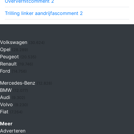
Oververhit
comment
2
Trilling linker aandrijfas
comment
2
Volkswagen
(30.624)
Opel
(28.289)
Peugeot
(20.535)
Renault
(19.746)
Ford
(14.756)
Mercedes-Benz
(12.828)
BMW
(12.077)
Audi
(9.302)
Volvo
(9.230)
Fiat
(7.264)
Meer
Adverteren