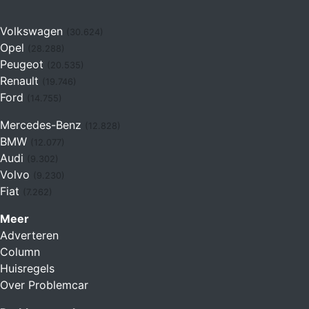
Volkswagen
(30.624)
Opel
(28.288)
Peugeot
(20.535)
Renault
(19.746)
Ford
(14.755)
Mercedes-Benz
(12.828)
BMW
(12.077)
Audi
(9.302)
Volvo
(9.230)
Fiat
(7.262)
Meer
Adverteren
Column
Huisregels
Over Problemcar