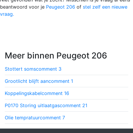
beantwoord voor je
Peugeot 206
of
stel zelf een nieuwe
vraag.
Meer binnen Peugeot 206
Stottert soms
comment
3
Grootlicht blijft aan
comment
1
Koppelingskabel
comment
16
P0170 Storing uitlaatgas
comment
21
Olie tempratuur
comment
7