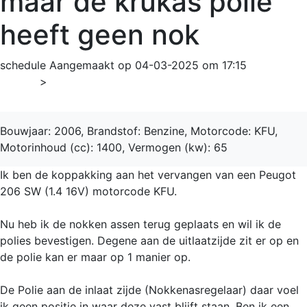
maar de krukas polie
heeft geen nok
schedule
Aangemaakt op 04-03-2025 om 17:15
Home
>
206
Bouwjaar: 2006, Brandstof: Benzine, Motorcode: KFU,
Motorinhoud (cc): 1400, Vermogen (kw): 65
Ik ben de koppakking aan het vervangen van een Peugot
206 SW (1.4 16V) motorcode KFU.
Nu heb ik de nokken assen terug geplaats en wil ik de
polies bevestigen. Degene aan de uitlaatzijde zit er op en
de polie kan er maar op 1 manier op.
De Polie aan de inlaat zijde (Nokkenasregelaar) daar voel
ik geen positie in waar deze vast blijft staan. Ben ik een