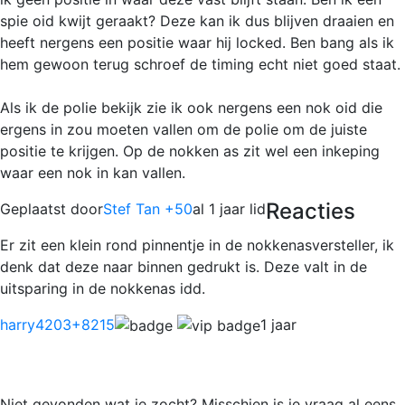
spie oid kwijt geraakt? Deze kan ik dus blijven draaien en
heeft nergens een positie waar hij locked. Ben bang als ik
hem gewoon terug schroef de timing echt niet goed staat.
Als ik de polie bekijk zie ik ook nergens een nok oid die
ergens in zou moeten vallen om de polie om de juiste
positie te krijgen. Op de nokken as zit wel een inkeping
waar een nok in kan vallen.
Reacties
Geplaatst door
Stef Tan +50
al 1 jaar lid
Er zit een klein rond pinnentje in de nokkenasversteller, ik
denk dat deze naar binnen gedrukt is. Deze valt in de
uitsparing in de nokkenas idd.
harry4203
+8215
1 jaar
Niet gevonden wat je zocht? Misschien is je vraag al eens