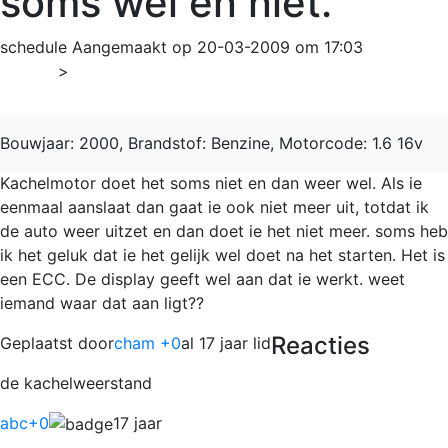
soms wel en niet.
schedule
Aangemaakt op 20-03-2009 om 17:03
Home
>
Scénic
Bouwjaar: 2000, Brandstof: Benzine, Motorcode: 1.6 16v
Kachelmotor doet het soms niet en dan weer wel. Als ie
eenmaal aanslaat dan gaat ie ook niet meer uit, totdat ik
de auto weer uitzet en dan doet ie het niet meer. soms heb
ik het geluk dat ie het gelijk wel doet na het starten. Het is
een ECC. De display geeft wel aan dat ie werkt. weet
iemand waar dat aan ligt??
Reacties
Geplaatst door
cham +0
al 17 jaar lid
de kachelweerstand
abc
+0
17 jaar