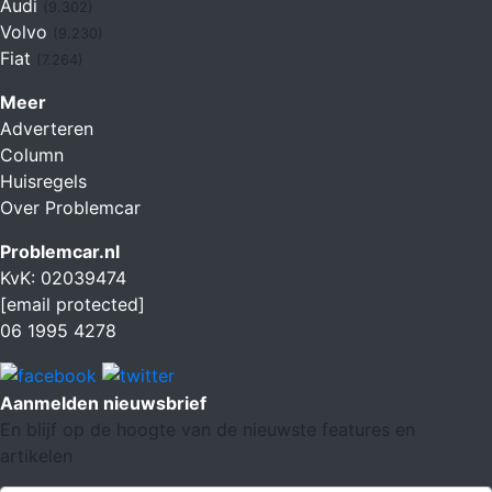
Audi
(9.302)
Volvo
(9.230)
Fiat
(7.264)
Meer
Adverteren
Column
Huisregels
Over Problemcar
Problemcar.nl
KvK: 02039474
[email protected]
06 1995 4278
Aanmelden nieuwsbrief
En blijf op de hoogte van de nieuwste features en
artikelen