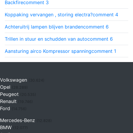
Backfire
comment
3
Koppaking vervangen , storing electra?
comment
4
Achteruitrij lampen blijven branden
comment
6
Trillen in stuur en schudden van auto
comment
6
Aansturing airco Kompressor spanning
comment
1
Volkswagen
(30.624)
Opel
(28.289)
Peugeot
(20.535)
Renault
(19.746)
Ford
(14.756)
Mercedes-Benz
(12.828)
BMW
(12.077)