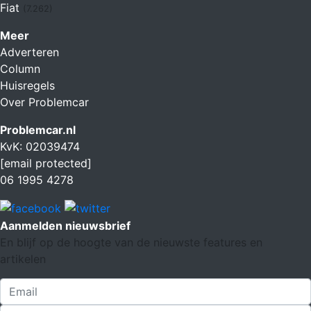
Fiat
(7.262)
Meer
Adverteren
Column
Huisregels
Over Problemcar
Problemcar.nl
KvK: 02039474
[email protected]
06 1995 4278
Aanmelden nieuwsbrief
En blijf op de hoogte van de nieuwste features en
artikelen