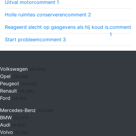
Uitval motor
comment
1
Holle ruimtes conserveren
comment
2
Reageerd slecht op gasgevens als hij koud is.
comment
1
Start probleem
comment
3
Volkswagen
(30.624)
Opel
(28.288)
Peugeot
(20.535)
Renault
(19.746)
Ford
(14.755)
Mercedes-Benz
(12.828)
BMW
(12.077)
Audi
(9.302)
Volvo
(9.230)