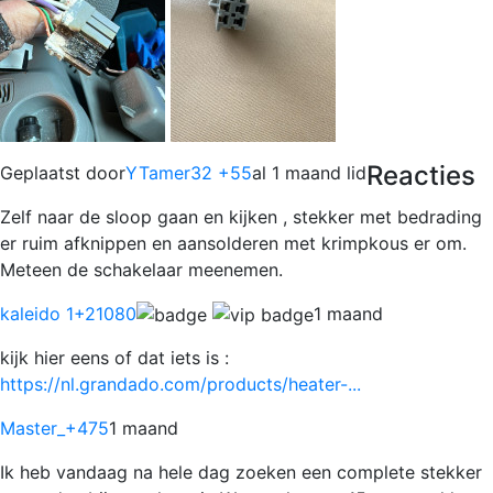
Reacties
Geplaatst door
YTamer32 +55
al 1 maand lid
Zelf naar de sloop gaan en kijken , stekker met bedrading
er ruim afknippen en aansolderen met krimpkous er om.
Meteen de schakelaar meenemen.
kaleido 1
+21080
1 maand
kijk hier eens of dat iets is :
https://nl.grandado.com/products/heater-...
Master_
+475
1 maand
Ik heb vandaag na hele dag zoeken een complete stekker