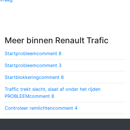
Meer binnen Renault Trafic
Startprobleem
comment
8
Startprobleem
comment
3
Startblokkering
comment
8
Traffic trekt slecht, slaat af onder het rijden
PROBLEEM
comment
8
Controleer remlichten
comment
4