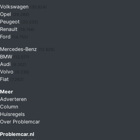
Volkswagen
(30.624)
Opel
(28.288)
Peugeot
(20.535)
Renault
(19.746)
Ford
(14.755)
Mercedes-Benz
(12.828)
BMW
(12.077)
Audi
(9.302)
Volvo
(9.230)
Fiat
(7.262)
Meer
Adverteren
Column
Huisregels
Over Problemcar
Problemcar.nl