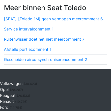
Meer binnen Seat Toledo
[SEAT] [Toledo 1M] geen vermogen meer
comment
6
Service interval
comment
1
Ruitenwisser doet het niet meer
comment
7
Afstelle portie
comment
1
Gescheiden airco synchroniseren
comment
2
Volkswagen
(30.623)
Opel
(28.287)
Peugeot
(20.533)
Renault
(19.746)
Ford
(14.754)