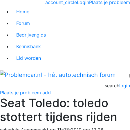
account_circle
Login
Plaats je probleem
Home
Forum
Bedrijvengids
Kennisbank
Lid worden
search
login
Plaats je probleem
add
Seat Toledo: toledo
stottert tijdens rijden
schedule
Aangemaakt op 11-08-2010 om 19:08