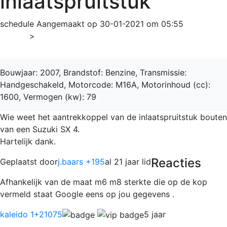
inlaatspruitstuk
schedule
Aangemaakt op 30-01-2021 om 05:55
Home
>
SX4
Bouwjaar: 2007, Brandstof: Benzine, Transmissie:
Handgeschakeld, Motorcode: M16A, Motorinhoud (cc):
1600, Vermogen (kw): 79
Wie weet het aantrekkoppel van de inlaatspruitstuk bouten
van een Suzuki SX 4.
Hartelijk dank.
Reacties
Geplaatst door
j.baars +195
al 21 jaar lid
Afhankelijk van de maat m6 m8 sterkte die op de kop
vermeld staat Google eens op jou gegevens .
kaleido 1
+21075
5 jaar