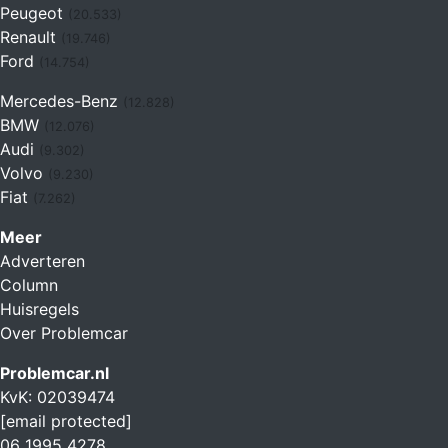
Peugeot
(20.533)
Renault
(19.746)
Ford
(14.754)
Mercedes-Benz
(12.828)
BMW
(12.076)
Audi
(9.302)
Volvo
(9.230)
Fiat
(7.262)
Meer
Adverteren
Column
Huisregels
Over Problemcar
Problemcar.nl
KvK: 02039474
[email protected]
06 1995 4278