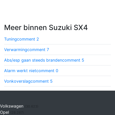
Meer binnen Suzuki SX4
Tuning
comment
2
Verwarming
comment
7
Abs/esp gaan steeds branden
comment
5
Alarm werkt niet
comment
0
Vonkoverslag
comment
5
Volkswagen
(30.623)
Opel
(28.287)