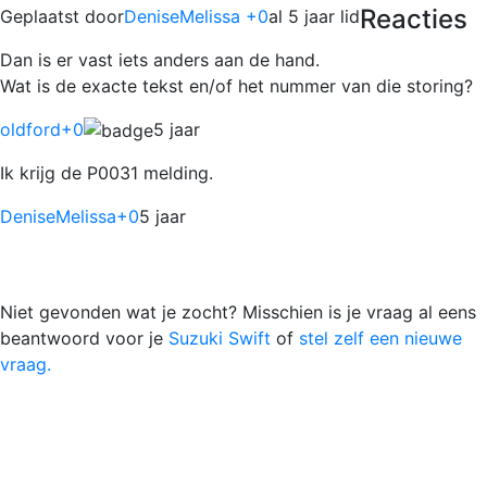
Reacties
Geplaatst door
DeniseMelissa +0
al 5 jaar lid
Dan is er vast iets anders aan de hand.
Wat is de exacte tekst en/of het nummer van die storing?
oldford
+0
5 jaar
Ik krijg de P0031 melding.
DeniseMelissa
+0
5 jaar
Niet gevonden wat je zocht? Misschien is je vraag al eens
beantwoord voor je
Suzuki Swift
of
stel zelf een nieuwe
vraag.