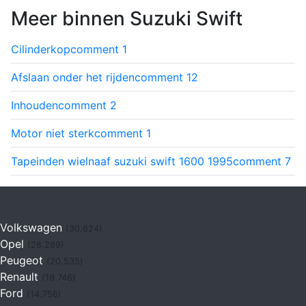
Meer binnen Suzuki Swift
Cilinderkop
comment
1
Afslaan onder het rijden
comment
12
Inhouden
comment
2
Motor niet sterk
comment
1
Tapeinden wielnaaf suzuki swift 1600 1995
comment
7
Volkswagen
(30.624)
Opel
(28.289)
Peugeot
(20.535)
Renault
(19.746)
Ford
(14.756)