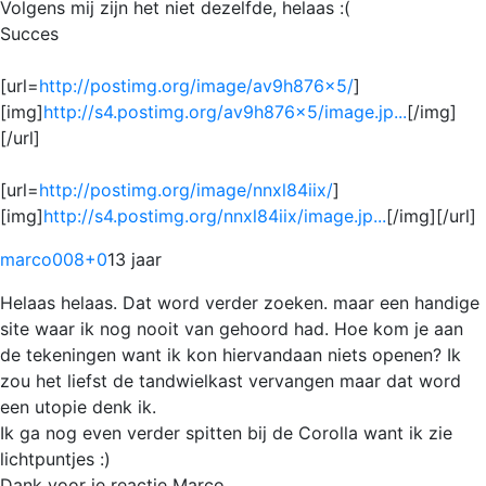
Volgens mij zijn het niet dezelfde, helaas :(
Succes
[url=
http://postimg.org/image/av9h876x5/
]
[img]
http://s4.postimg.org/av9h876x5/image.jp...
[/img]
[/url]
[url=
http://postimg.org/image/nnxl84iix/
]
[img]
http://s4.postimg.org/nnxl84iix/image.jp...
[/img][/url]
marco008
+0
13 jaar
Helaas helaas. Dat word verder zoeken. maar een handige
site waar ik nog nooit van gehoord had. Hoe kom je aan
de tekeningen want ik kon hiervandaan niets openen? Ik
zou het liefst de tandwielkast vervangen maar dat word
een utopie denk ik.
Ik ga nog even verder spitten bij de Corolla want ik zie
lichtpuntjes :)
Dank voor je reactie Marco