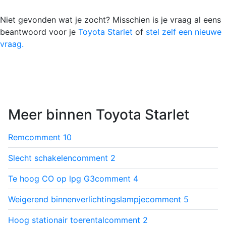
Niet gevonden wat je zocht? Misschien is je vraag al eens
beantwoord voor je
Toyota Starlet
of
stel zelf een nieuwe
vraag.
Meer binnen Toyota Starlet
Rem
comment
10
Slecht schakelen
comment
2
Te hoog CO op lpg G3
comment
4
Weigerend binnenverlichtingslampje
comment
5
Hoog stationair toerental
comment
2