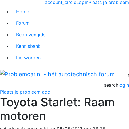
account_circle
Login
Plaats je probleem
Home
Forum
Bedrijvengids
Kennisbank
Lid worden
search
login
Plaats je probleem
add
Toyota Starlet: Raam
motoren
schedule
Aangemaakt op 08-05-2013 om 23:05