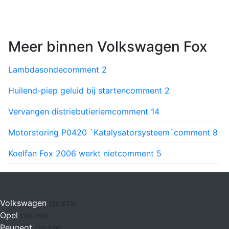
Meer binnen Volkswagen Fox
Lambdasonde
comment
2
Huilend-piep geluid bij starten
comment
2
Vervangen distriebutieriem
comment
14
Motorstoring P0420 `Katalysatorsysteem`
comment
8
Koelfan Fox 2006 werkt niet
comment
5
Volkswagen
(30.625)
Opel
(28.289)
Peugeot
(20.536)