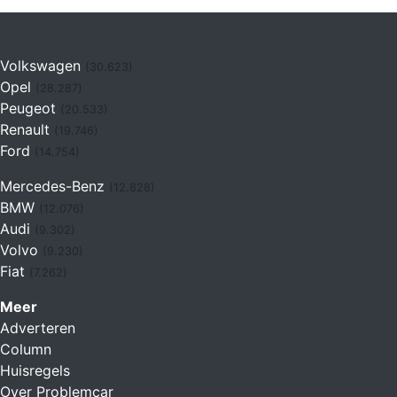
Volkswagen
(30.623)
Opel
(28.287)
Peugeot
(20.533)
Renault
(19.746)
Ford
(14.754)
Mercedes-Benz
(12.828)
BMW
(12.076)
Audi
(9.302)
Volvo
(9.230)
Fiat
(7.262)
Meer
Adverteren
Column
Huisregels
Over Problemcar