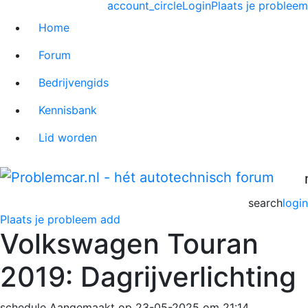
account_circle
Login
Plaats je probleem
Home
Forum
Bedrijvengids
Kennisbank
Lid worden
search
login
Plaats je probleem
add
Volkswagen Touran
2019: Dagrijverlichting
schedule
Aangemaakt op 23-05-2025 om 21:14