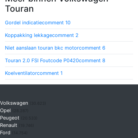
Touran
Gordel indicatie
comment
10
Koppakking lekkage
comment
2
Niet aanslaan touran bkc motor
comment
6
Touran 2.0 FSI Foutcode P0420
comment
8
Koelventilator
comment
1
Volkswagen
(30.623)
Opel
(28.287)
Peugeot
(20.533)
Renault
(19.746)
Ford
(14.754)