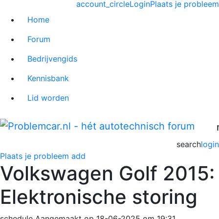
account_circle
Login
Plaats je probleem
Home
Forum
Bedrijvengids
Kennisbank
Lid worden
search
login
Plaats je probleem
add
Volkswagen Golf 2015:
Elektronische storing
schedule
Aangemaakt op 18-06-2025 om 19:31