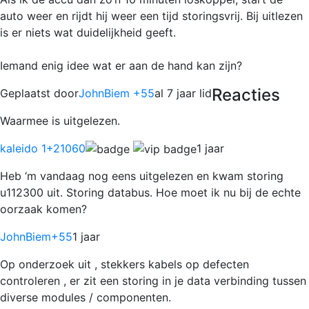
auto weer en rijdt hij weer een tijd storingsvrij. Bij uitlezen
is er niets wat duidelijkheid geeft.
Iemand enig idee wat er aan de hand kan zijn?
Reacties
Geplaatst door
JohnBiem +55
al 7 jaar lid
Waarmee is uitgelezen.
kaleido 1
+21060
1 jaar
Heb ‘m vandaag nog eens uitgelezen en kwam storing
u112300 uit. Storing databus. Hoe moet ik nu bij de echte
oorzaak komen?
JohnBiem
+55
1 jaar
Op onderzoek uit , stekkers kabels op defecten
controleren , er zit een storing in je data verbinding tussen
diverse modules / componenten.