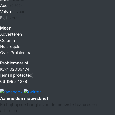
Audi
(9.302)
Volvo
(9.230)
Fiat
(7.261)
Meer
Adverteren
Column
Huisregels
Over Problemcar
Problemcar.nl
KvK: 02039474
[email protected]
06 1995 4278
Aanmelden nieuwsbrief
En blijf op de hoogte van de nieuwste features en
artikelen