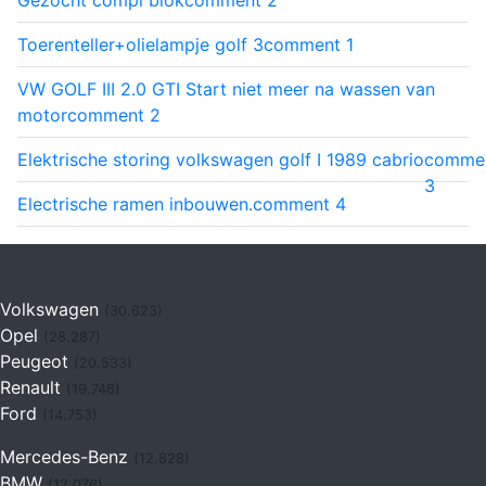
Toerenteller+olielampje golf 3
comment
1
VW GOLF III 2.0 GTI Start niet meer na wassen van
motor
comment
2
Elektrische storing volkswagen golf I 1989 cabrio
comme
3
Electrische ramen inbouwen.
comment
4
Volkswagen
(30.623)
Opel
(28.287)
Peugeot
(20.533)
Renault
(19.746)
Ford
(14.753)
Mercedes-Benz
(12.828)
BMW
(12.076)