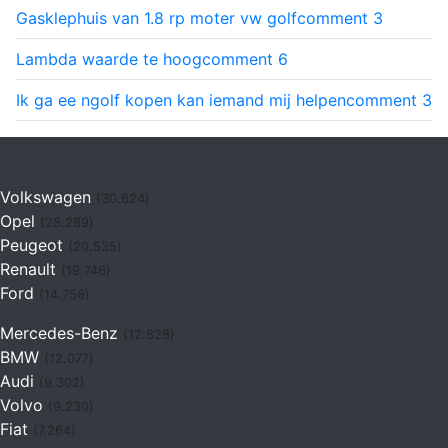
Gasklephuis van 1.8 rp moter vw golf
comment
3
Lambda waarde te hoog
comment
6
Ik ga ee ngolf kopen kan iemand mij helpen
comment
3
Volkswagen
(30.624)
Opel
(28.289)
Peugeot
(20.535)
Renault
(19.746)
Ford
(14.756)
Mercedes-Benz
(12.828)
BMW
(12.077)
Audi
(9.302)
Volvo
(9.230)
Fiat
(7.264)