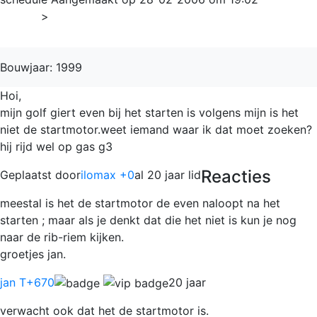
Home
>
Golf
Bouwjaar: 1999
Hoi,
mijn golf giert even bij het starten is volgens mijn is het
niet de startmotor.weet iemand waar ik dat moet zoeken?
hij rijd wel op gas g3
Reacties
Geplaatst door
ilomax +0
al 20 jaar lid
meestal is het de startmotor de even naloopt na het
starten ; maar als je denkt dat die het niet is kun je nog
naar de rib-riem kijken.
groetjes jan.
jan T
+670
20 jaar
verwacht ook dat het de startmotor is.