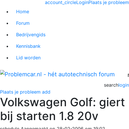
account_circle
Login
Plaats je probleem
Home
Forum
Bedrijvengids
Kennisbank
Lid worden
search
login
Plaats je probleem
add
Volkswagen Golf: giert
bij starten 1.8 20v
schedule
Aangemaakt op 28-02-2006 om 19:02