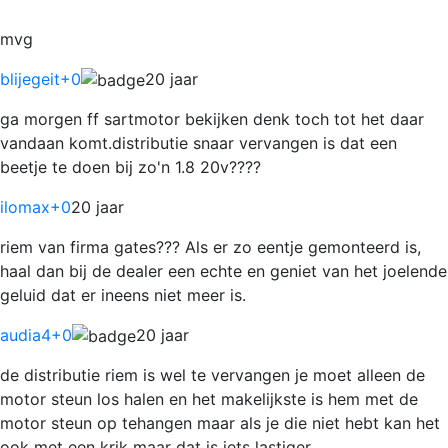
mvg
blijegeit
+0
20 jaar
ga morgen ff sartmotor bekijken denk toch tot het daar
vandaan komt.distributie snaar vervangen is dat een
beetje te doen bij zo'n 1.8 20v????
ilomax
+0
20 jaar
riem van firma gates??? Als er zo eentje gemonteerd is,
haal dan bij de dealer een echte en geniet van het joelende
geluid dat er ineens niet meer is.
audia4
+0
20 jaar
de distributie riem is wel te vervangen je moet alleen de
motor steun los halen en het makelijkste is hem met de
motor steun op tehangen maar als je die niet hebt kan het
ook met een krik maar dat is iets lastiger.