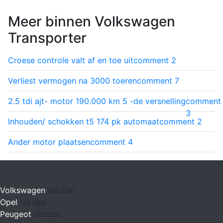
Meer binnen Volkswagen
Transporter
Croese controle valt af en toe uit
comment
2
Verliest vermogen na 3000 toeren
comment
7
2.5 tdi ajt- motor 190.000 km 5 -de versnelling
comment
3
Inhouden/ schokken t5 174 pk automaat
comment
2
Ander motor plaatsen
comment
4
Volkswagen
(30.624)
Opel
(28.289)
Peugeot
(20.535)