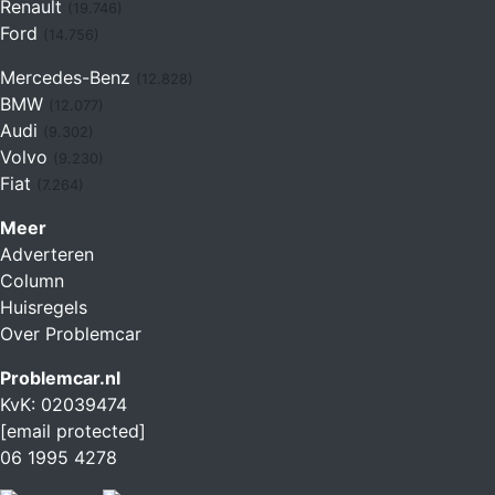
Renault
(19.746)
Ford
(14.756)
Mercedes-Benz
(12.828)
BMW
(12.077)
Audi
(9.302)
Volvo
(9.230)
Fiat
(7.264)
Meer
Adverteren
Column
Huisregels
Over Problemcar
Problemcar.nl
KvK: 02039474
[email protected]
06 1995 4278