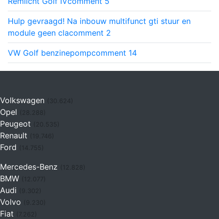
Remlicht Golf IV
comment
5
Hulp gevraagd! Na inbouw multifunct gti stuur en
module geen cla
comment
2
VW Golf benzinepomp
comment
14
Volkswagen
(30.624)
Opel
(28.288)
Peugeot
(20.535)
Renault
(19.746)
Ford
(14.755)
Mercedes-Benz
(12.828)
BMW
(12.077)
Audi
(9.302)
Volvo
(9.230)
Fiat
(7.262)