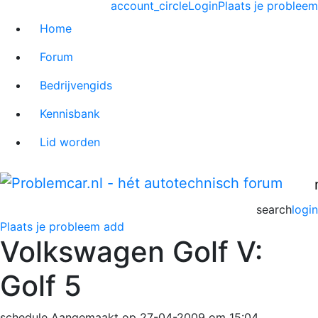
account_circle
Login
Plaats je probleem
Home
Forum
Bedrijvengids
Kennisbank
Lid worden
search
login
Plaats je probleem
add
Volkswagen Golf V:
Golf 5
schedule
Aangemaakt op 27-04-2009 om 15:04