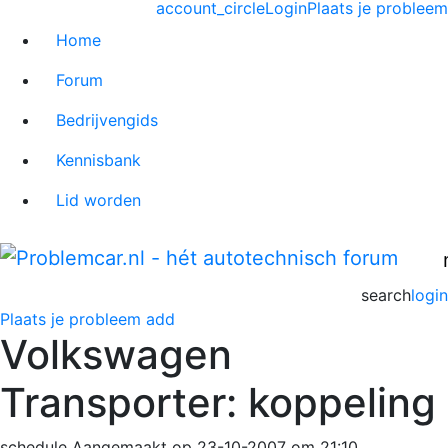
account_circle
Login
Plaats je probleem
Home
Forum
Bedrijvengids
Kennisbank
Lid worden
search
login
Plaats je probleem
add
Volkswagen
Transporter: koppeling
schedule
Aangemaakt op 23-10-2007 om 21:10