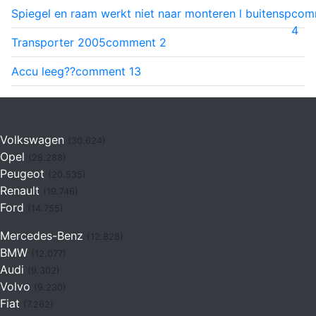
Spiegel en raam werkt niet naar monteren l buitensp
com
4
Transporter 2005
comment
2
Accu leeg??
comment
13
Volkswagen
(30.624)
Opel
(28.288)
Peugeot
(20.535)
Renault
(19.746)
Ford
(14.755)
Mercedes-Benz
(12.828)
BMW
(12.077)
Audi
(9.302)
Volvo
(9.230)
Fiat
(7.262)