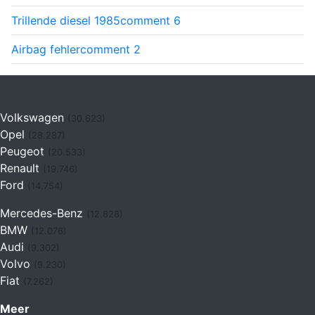
Trillende diesel 1985
comment
6
Airbag fehler
comment
2
Volkswagen
(30.623)
Opel
(28.287)
Peugeot
(20.533)
Renault
(19.746)
Ford
(14.754)
Mercedes-Benz
(12.828)
BMW
(12.076)
Audi
(9.302)
Volvo
(9.230)
Fiat
(7.262)
Meer