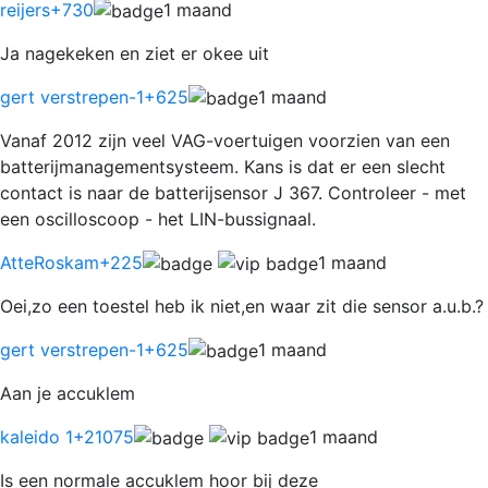
reijers
+730
1 maand
Ja nagekeken en ziet er okee uit
gert verstrepen-1
+625
1 maand
Vanaf 2012 zijn veel VAG-voertuigen voorzien van een
batterijmanagementsysteem. Kans is dat er een slecht
contact is naar de batterijsensor J 367. Controleer - met
een oscilloscoop - het LIN-bussignaal.
AtteRoskam
+225
1 maand
Oei,zo een toestel heb ik niet,en waar zit die sensor a.u.b.?
gert verstrepen-1
+625
1 maand
Aan je accuklem
kaleido 1
+21075
1 maand
Is een normale accuklem hoor bij deze