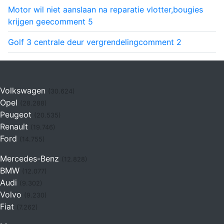
Motor wil niet aanslaan na reparatie vlotter,bougies
krijgen gee
comment
5
Golf 3 centrale deur vergrendeling
comment
2
Volkswagen
(30.624)
Opel
(28.288)
Peugeot
(20.535)
Renault
(19.746)
Ford
(14.755)
Mercedes-Benz
(12.828)
BMW
(12.077)
Audi
(9.302)
Volvo
(9.230)
Fiat
(7.262)