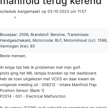
manifold terug kerend
schedule
Aangemaakt op 03-10-2023 om 11:57
Home
>
Golf
Bouwjaar: 2006, Brandstof: Benzine, Transmissie:
Handgeschakeld, Motorcode: BLF, Motorinhoud (cc): 1598,
Vermogen (kw): 85
Beste mensen,
Al enige tijd heb ik problemen met mijn golf.
plots ging het MIL lampje branden op het dashboard.
heb de toen uitgelezen met VCDS en daar kwam de
volgende melding uit : 008212 - Intake Manifold Flap
Position Sensor (Bank 1)
P2014 - 001 - Electrical Malfunction
Ik de sensor (G336) eruit gehaald en nagemeten en getest