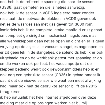
ook heb ik de referentie spanning die naar de sensor
(G336) gaat gemeten en die is netjes aanwezig.
ook heb ik de sensor in VCDS ingeleerd maar zonder
resultaat. de meetwaarde blokken in VCDS geven ook
netjes de waardes aan met gas geven tot 3000 rpm.
inmiddels heb ik de complete intake manifold eruit gehad
en compleet gereinigd en mechanisch nagelopen. maar
alle wervelkleppen gaan netjes open en dicht en er is geen
wrijving op de asjes. alle vacuum slangetjes nagelopen en
er zit geen lek in de slangetjes. de solenoids heb ik er ook
uitgehaald en op de werkbank getest met spanning er op
en die werken ook perfect. het vacuumpotje dat de
kleppen bediend werkt ook gewoon.inmiddels heb ik er
ook nog een gebruikte sensor (G336) in gehad omdat ik
dacht dat de nieuwe sensor wie weet een meet afwijking
had, maar ook met de gebruikte sensor blijft de P2015
terug keren.
ik heb natuurlijk het hele internet afgelopen over deze
melding maar die oplossingen werken niet bij mij.